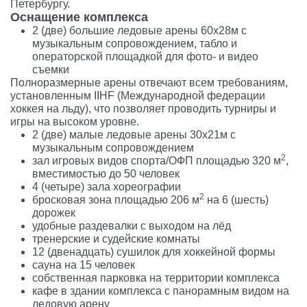
Петербургу.
Оснащение комплекса
2 (две) большие ледовые арены 60х28м с
музыкальным сопровождением, табло и
операторской площадкой для фото- и видео
съемки
Полноразмерные арены отвечают всем требованиям,
установленным IIHF (Международной федерации
хоккея на льду), что позволяет проводить турниры и
игры на высоком уровне.
2 (две) малые ледовые арены 30х21м с
музыкальным сопровождением
2
зал игровых видов спорта/ОФП площадью 320 м
,
вместимостью до 50 человек
4 (четыре) зала хореографии
2
бросковая зона площадью 206 м
на 6 (шесть)
дорожек
удобные раздевалки с выходом на лёд
тренерские и судейские комнаты
12 (двенадцать) сушилок для хоккейной формы
сауна на 15 человек
собственная парковка на территории комплекса
кафе в здании комплекса с панорамным видом на
ледовую арену