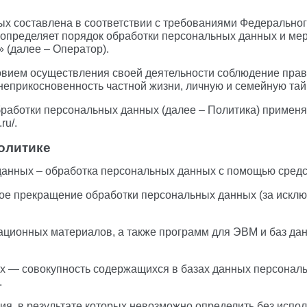
х составлена в соответствии с требованиями Федеральног
 определяет порядок обработки персональных данных и ме
(далее – Оператор).
овием осуществления своей деятельности соблюдение прав 
неприкосновенность частной жизни, личную и семейную тай
бработки персональных данных (далее – Политика) применя
ru/.
олитике
данных – обработка персональных данных с помощью средс
ое прекращение обработки персональных данных (за исклю
мационных материалов, а также программ для ЭВМ и баз да
х — совокупность содержащихся в базах данных персональ
.
ия, в результате которых невозможно определить без исп