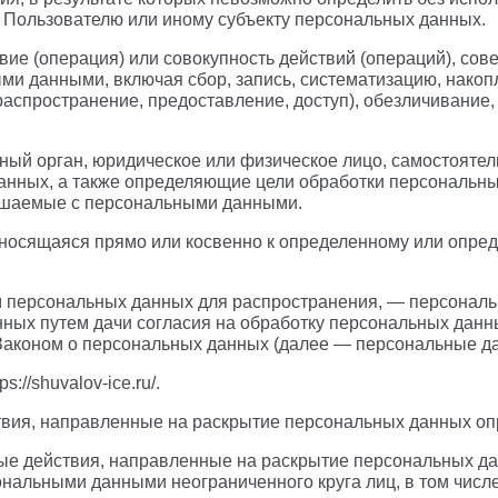
 Пользователю или иному субъекту персональных данных.
вие (операция) или совокупность действий (операций), со
ыми данными, включая сбор, запись, систематизацию, накоп
распространение, предоставление, доступ), обезличивание
ьный орган, юридическое или физическое лицо, самостояте
анных, а также определяющие цели обработки персональны
ершаемые с персональными данными.
осящаяся прямо или косвенно к определенному или определ
 персональных данных для распространения, — персональн
ных путем дачи согласия на обработку персональных дан
Законом о персональных данных (далее — персональные д
://shuvalov-ice.ru/.
твия, направленные на раскрытие персональных данных оп
ые действия, направленные на раскрытие персональных да
ональными данными неограниченного круга лиц, в том чис